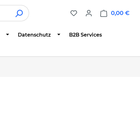
0,00 €
War
Datenschutz
B2B Services