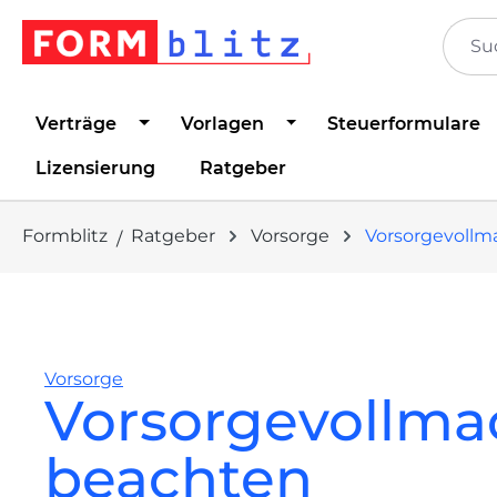
springen
Zur Hauptnavigation springen
Verträge
Vorlagen
Steuerformulare
Lizensierung
Ratgeber
Formblitz
Ratgeber
Vorsorge
Vorsorgevollm
Vorsorge
Vorsorgevollmac
beachten