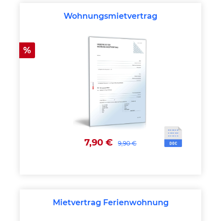
Wohnungsmietvertrag
Rabatt
%
7,90 €
9,90 €
Mietvertrag Ferienwohnung