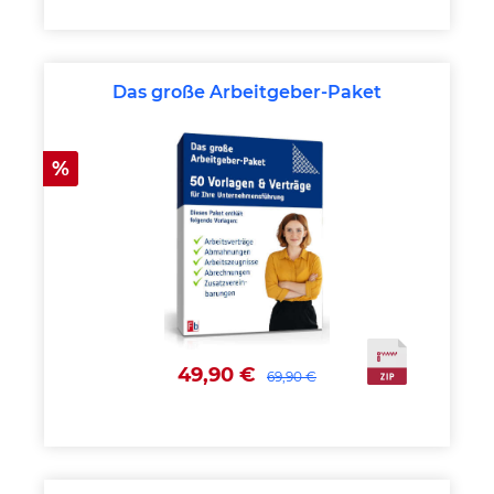
Das große Arbeitgeber-Paket
Rabatt
%
49,90 €
69,90 €