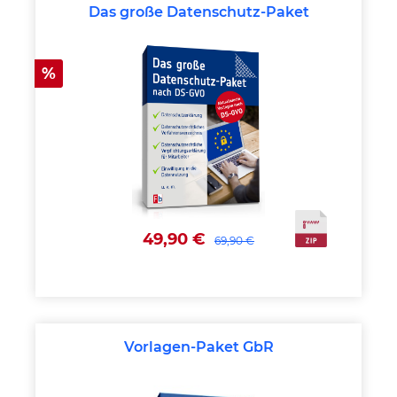
Das große Datenschutz-Paket
Rabatt
%
49,90 €
69,90 €
Vorlagen-Paket GbR