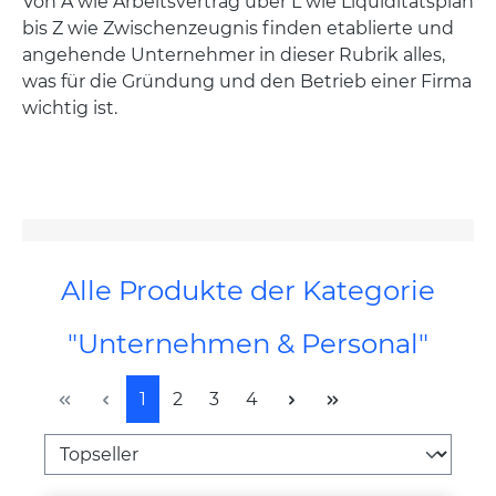
Von A wie Arbeitsvertrag über L wie Liquiditätsplan
bis Z wie Zwischenzeugnis finden etablierte und
angehende Unternehmer in dieser Rubrik alles,
was für die Gründung und den Betrieb einer Firma
wichtig ist.
Alle Produkte der Kategorie
"Unternehmen & Personal"
Seite
Seite
Seite
Seite
1
2
3
4