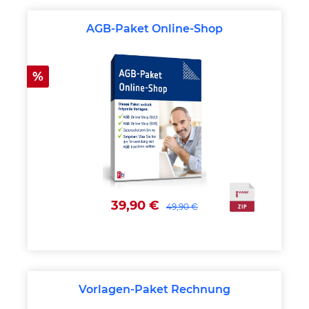
AGB-Paket Online-Shop
Rabatt
%
39,90 €
49,90 €
Vorlagen-Paket Rechnung