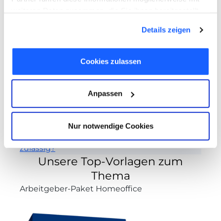
Inhalte
Verbergen
weiteren Daten zusammen, die Sie ihnen bereitgestellt
1
BVerfG: Berufsbezogene Impfpflicht ist
haben oder die sie im Rahmen Ihrer Nutzung der Dienste
verfassungsgemäß
Details zeigen
gesammelt haben. Sie geben Einwilligung zu unseren
2
3G-Pflicht im Betrieb
Cookies, wenn Sie unsere Webseite weiterhin nutzen.
3
Herrscht eine Impfpflicht für Arbeitnehmer
Cookies zulassen
am Arbeitsplatz?
4
Das gilt bei 3G am Arbeitsplatz
5
Muss Arbeitgeber Impfangebot zur
Anpassen
Verfügung stellen?
6
Kann eine Verweigerung der Impfung zur
Kündigung führen?
Nur notwendige Cookies
7
Sind finanzielle Anreize für Impfwillige
zulässig?
Unsere Top-Vorlagen zum
Thema
Arbeitgeber-Paket Homeoffice