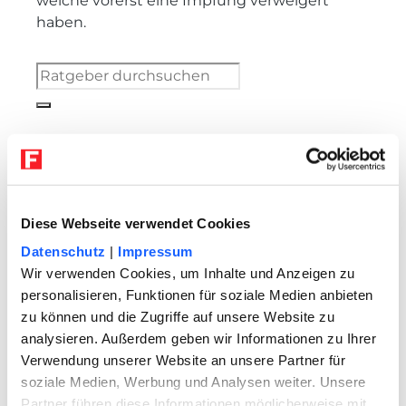
welche vorerst eine Impfung verweigert
haben.
Gut zu wissen:
Aktuell sind die Covid-19-Schutzimpfungen
gemäß
§1 Abs.1 der CoronaImpfV
für die
Bevölkerung
kostenlos
. An den
Diese Webseite verwendet Cookies
entstehenden Kosten beteiligen sich die
Datenschutz
|
Impressum
jeweiligen Krankenkassen entsprechend
Wir verwenden Cookies, um Inhalte und Anzeigen zu
ihres Versicherungsanteils. Dies regelt sich in
personalisieren, Funktionen für soziale Medien anbieten
§10 der CoronaImpfV
. Somit sind
zu können und die Zugriffe auf unsere Website zu
Arbeitnehmer sowie auch die jeweiligen
analysieren. Außerdem geben wir Informationen zu Ihrer
Arbeitgeber nicht zur Kostenübernahme
Verwendung unserer Website an unsere Partner für
verpflichtet
.
soziale Medien, Werbung und Analysen weiter. Unsere
Partner führen diese Informationen möglicherweise mit