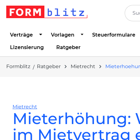
springen
Zur Hauptnavigation springen
Verträge
Vorlagen
Steuerformulare
Lizensierung
Ratgeber
Formblitz
Ratgeber
Mietrecht
Mieterhoehu
Mietrecht
Mieterhöhung:
im Mietvertrag