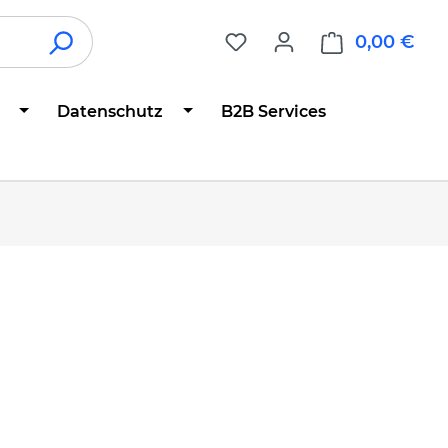
0,00 €
War
Datenschutz
B2B Services