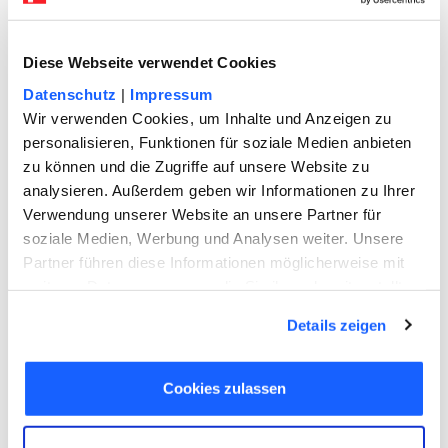
Diese Webseite verwendet Cookies
Arbeitsvertrag Muster
Datenschutz
|
Impressum
Wir verwenden Cookies, um Inhalte und Anzeigen zu
personalisieren, Funktionen für soziale Medien anbieten
zu können und die Zugriffe auf unsere Website zu
analysieren. Außerdem geben wir Informationen zu Ihrer
Verwendung unserer Website an unsere Partner für
soziale Medien, Werbung und Analysen weiter. Unsere
Partner führen diese Informationen möglicherweise mit
weiteren Daten zusammen, die Sie ihnen bereitgestellt
haben oder die sie im Rahmen Ihrer Nutzung der Dienste
Arbeitgeber und Arbeitnehmer
Details zeigen
gesammelt haben. Sie geben Einwilligung zu unseren
suchten auch nach folgenden
Cookies, wenn Sie unsere Webseite weiterhin nutzen.
Themen
Cookies zulassen