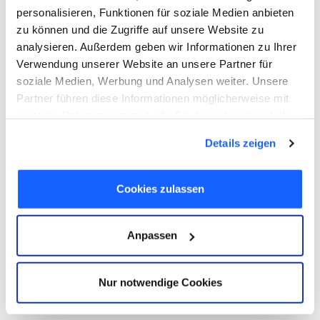
Nachteile durch Pflichtteilsklausel
personalisieren, Funktionen für soziale Medien anbieten
zu können und die Zugriffe auf unsere Website zu
5
Minuten
analysieren. Außerdem geben wir Informationen zu Ihrer
Der Bundesfinanzhof (BFH) hat in
Verwendung unserer Website an unsere Partner für
einem aktuellen Urteil die steuerliche
soziale Medien, Werbung und Analysen weiter. Unsere
Behandlung eines betagten
Partner führen diese Informationen möglicherweise mit
Vermächtnisses im Berliner Testament
weiteren Daten zusammen, die Sie ihnen bereitgestellt
mit sog. Jastrowscher Klausel geklärt.
haben oder die sie im Rahmen Ihrer Nutzung der Dienste
Details zeigen
gesammelt haben. Sie geben Einwilligung zu unseren
Cookies, wenn Sie unsere Webseite weiterhin nutzen.
Cookies zulassen
Anpassen
Nur notwendige Cookies