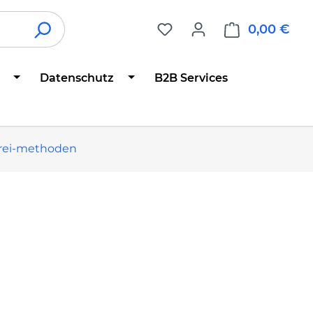
0,00 €
War
Datenschutz
B2B Services
drei-methoden