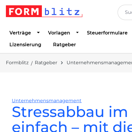
springen
Zur Hauptnavigation springen
Verträge
Vorlagen
Steuerformulare
Lizensierung
Ratgeber
Formblitz
Ratgeber
Unternehmensmanageme
Unternehmensmanagement
Stressabbau im 
einfach – mit di