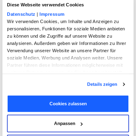
Diese Webseite verwendet Cookies
Schonvermögen?
Datenschutz
|
Impressum
Wir verwenden Cookies, um Inhalte und Anzeigen zu
3
Minuten
personalisieren, Funktionen für soziale Medien anbieten
Welche finanziellen Belastungen
zu können und die Zugriffe auf unsere Website zu
kommen auf mich zu, wenn meine
analysieren. Außerdem geben wir Informationen zu Ihrer
Eltern pflegebedürftig werden? Diese
Verwendung unserer Website an unsere Partner für
Frage stellen sich viele Menschen. Lesen
soziale Medien, Werbung und Analysen weiter. Unsere
Sie hier, wie hoch die jährliche
Partner führen diese Informationen möglicherweise mit
Einkommensgrenze für Kinder ist und
weiteren Daten zusammen, die Sie ihnen bereitgestellt
bei welcher Höhe der Selbstbehalt liegt.
haben oder die sie im Rahmen Ihrer Nutzung der Dienste
UNTERNEHMENSMANAGEMENT
Details zeigen
gesammelt haben. Sie geben Einwilligung zu unseren
Kaufvertrag beim Autokauf – diese
Cookies, wenn Sie unsere Webseite weiterhin nutzen.
Besonderheiten gelten
Cookies zulassen
3
Minuten
Was muss man eigentlich beachten,
Anpassen
wenn man einen Kaufvertrag über ein
Auto abschließt? Lesen Sie hier, was für