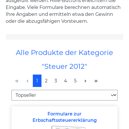
ausgefüllt werden. Hilfe-Buttons erleichtern die
Eingabe. Viele Formulare berechnen automatisch
Ihre Angaben und ermitteln etwa den Gewinn
oder die abzugsfähigen Vorsteuern.
Alle Produkte der Kategorie
"Steuer 2012"
Seite
Seite
Seite
Seite
Seite
1
2
3
4
5
Formulare zur
Erbschaftssteuererklärung