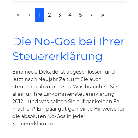
Seite
Seite
Seite
Seite
Seite
1
2
3
4
5
Die No-Gos bei Ihrer
Steuererklärung
Eine neue Dekade ist abgeschlossen und
jetzt nach Neujahr Zeit, um Sie auch
steuerlich abzugrenzen. Was brauchen Sie
alles für Ihre Einkommensteuererklärung
2012 – und was sollten Sie auf gar keinen Fall
machen? Ein paar gut gemeinte Hinweise für
die absoluten No-Gos in jeder
Steuererklärung.