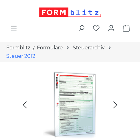
alt springen
War
Formblitz
Formulare
Steuerarchiv
Steuer 2012
Bildergalerie überspringen