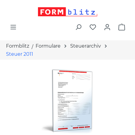
alt springen
War
Formblitz
Formulare
Steuerarchiv
Steuer 2011
Bildergalerie überspringen