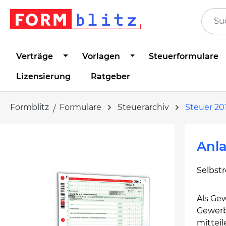
springen
Zur Hauptnavigation springen
Verträge
Vorlagen
Steuerformulare
Lizensierung
Ratgeber
Formblitz
Formulare
Steuerarchiv
Steuer 20
Bildergalerie überspringen
Anla
Selbst
Als Ge
Gewerb
mitteil