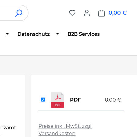
0,00 €
War
Datenschutz
B2B Services
PDF
0,00 €
auswählen
Preise inkl. MwSt. zzgl.
nanzamt
Versandkosten
s