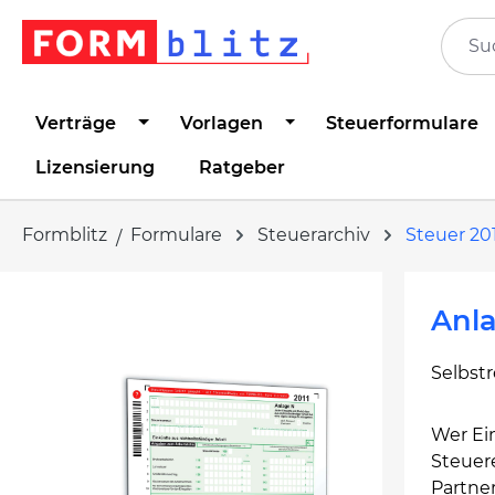
springen
Zur Hauptnavigation springen
Verträge
Vorlagen
Steuerformulare
Lizensierung
Ratgeber
Formblitz
Formulare
Steuerarchiv
Steuer 20
Bildergalerie überspringen
Anla
Selbst
Wer Ein
Steuere
Partner