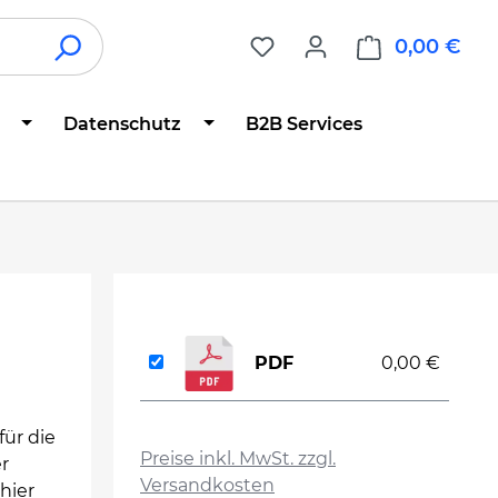
0,00 €
War
Datenschutz
B2B Services
PDF
0,00 €
auswählen
für die
Preise inkl. MwSt. zzgl.
er
Versandkosten
hier