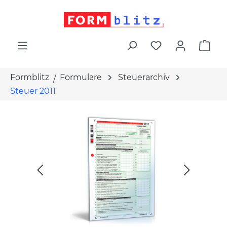
alt springen
War
Formblitz
Formulare
Steuerarchiv
Steuer 2011
Bildergalerie überspringen