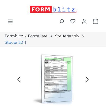
alt springen
War
Formblitz
Formulare
Steuerarchiv
Steuer 2011
Bildergalerie überspringen