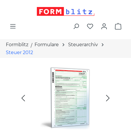
alt springen
War
Formblitz
Formulare
Steuerarchiv
Steuer 2012
Bildergalerie überspringen