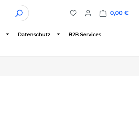
0,00 €
War
Datenschutz
B2B Services