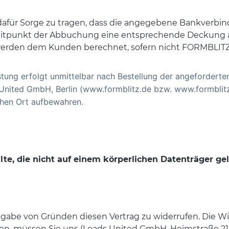
t dafür Sorge zu tragen, dass die angegebene Bankverbin
eitpunkt der Abbuchung eine entsprechende Deckung a
rden dem Kunden berechnet, sofern nicht FORMBLITZ fü
astung erfolgt unmittelbar nach Bestellung der angeforderte
nited GmbH, Berlin (www.formblitz.de bzw. www.formblitz.a
chen Ort aufbewahren.
alte, die nicht auf einem körperlichen Datenträger g
gabe von Gründen diesen Vertrag zu widerrufen. Die Wid
n, müssen Sie uns (Leads United GmbH, Heimstraße 21, 1