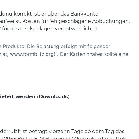
dung korrekt ist, er über das Bankkonto
ufweist. Kosten für fehlgeschlagene Abbuchungen,
r das Fehlschlagen verantwortlich ist.
n Produkte. Die Belastung erfolgt mit folgender
t, www.formblitz.org)". Der Karteninhaber sollte eine
eliefert werden (Downloads)
errufsfrist beträgt vierzehn Tage ab dem Tag des
0965 Berlin, E-Mail: support@formblitz.de) mittels