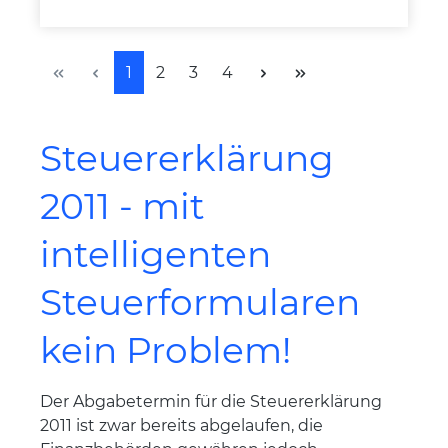
Seite
Seite
Seite
Seite
1
2
3
4
Steuererklärung
2011 - mit
intelligenten
Steuerformularen
kein Problem!
Der Abgabetermin für die Steuererklärung
2011 ist zwar bereits abgelaufen, die