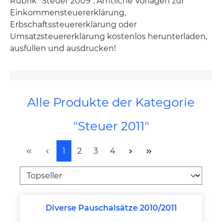
Rubrik "Steuer 2009". Amtliche Vorlagen zur
Einkommensteuererklärung,
Erbschaftssteuererklärung oder
Umsatzsteuererklärung kostenlos herunterladen,
ausfüllen und ausdrucken!
Alle Produkte der Kategorie
"Steuer 2011"
Seite
Seite
Seite
Seite
1
2
3
4
Diverse Pauschalsätze 2010/2011