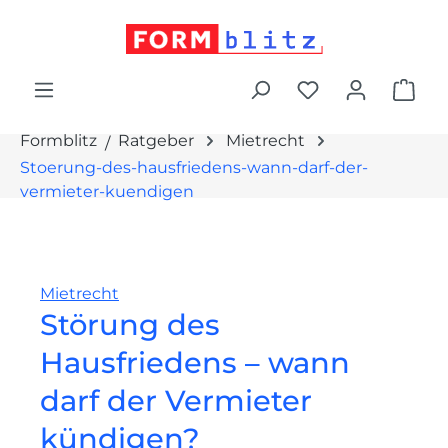
alt springen
War
Formblitz
Ratgeber
Mietrecht
Stoerung-des-hausfriedens-wann-darf-der-
vermieter-kuendigen
Mietrecht
Störung des
Hausfriedens – wann
darf der Vermieter
kündigen?