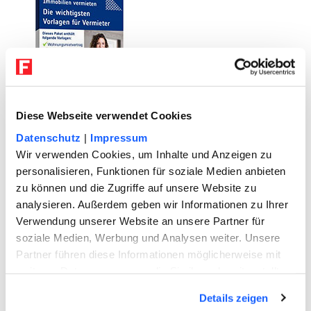
Diese Webseite verwendet Cookies
User suchten auch nach
Datenschutz
|
Impressum
folgenden Themen
Wir verwenden Cookies, um Inhalte und Anzeigen zu
personalisieren, Funktionen für soziale Medien anbieten
zu können und die Zugriffe auf unsere Website zu
analysieren. Außerdem geben wir Informationen zu Ihrer
Verwendung unserer Website an unsere Partner für
soziale Medien, Werbung und Analysen weiter. Unsere
Partner führen diese Informationen möglicherweise mit
weiteren Daten zusammen, die Sie ihnen bereitgestellt
haben oder die sie im Rahmen Ihrer Nutzung der Dienste
Details zeigen
gesammelt haben. Sie geben Einwilligung zu unseren