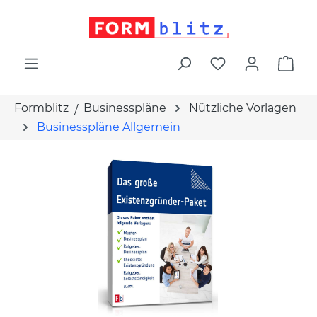
alt springen
War
Formblitz
Businesspläne
Nützliche Vorlagen
Businesspläne Allgemein
Bildergalerie überspringen