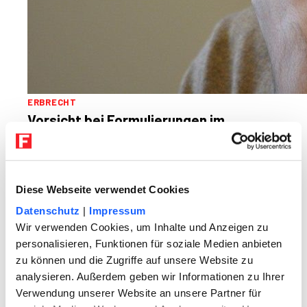
ERBRECHT
Vorsicht bei Formulierungen im
Testament
Beim Testament kommt es nicht nur
Diese Webseite verwendet Cookies
auf die richtige Form an. Auch auf die
genaue Formulierung des letzten Willen
Datenschutz
|
Impressum
kommt es an. Wichtig ist es vor allem,
Wir verwenden Cookies, um Inhalte und Anzeigen zu
dass der Erblasser sich
personalisieren, Funktionen für soziale Medien anbieten
unmissverständlich ausdrückt.
zu können und die Zugriffe auf unsere Website zu
analysieren. Außerdem geben wir Informationen zu Ihrer
Verwendung unserer Website an unsere Partner für