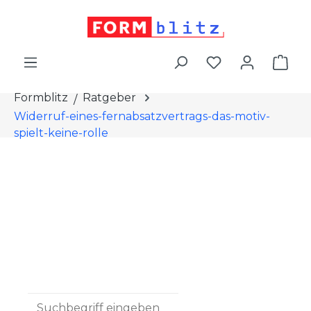
alt springen
War
Formblitz
Ratgeber
Widerruf-eines-fernabsatzvertrags-das-motiv-
spielt-keine-rolle