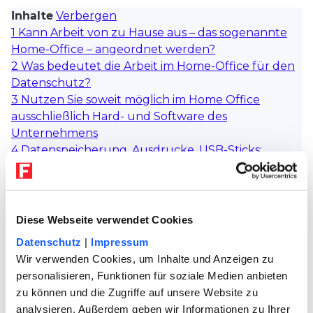
Inhalte
Verbergen
1
Kann Arbeit von zu Hause aus – das sogenannte
Home-Office – angeordnet werden?
2
Was bedeutet die Arbeit im Home-Office für den
Datenschutz?
3
Nutzen Sie soweit möglich im Home Office
ausschließlich Hard- und Software des
Unternehmens
4
Datenspeicherung, Ausdrucke, USB-Sticks:
Vertrauen ist gut, Kontrolle ist besser
5
Führen Sie Videokonferenzen ohne Zuhörer
6
Netzwerk möglichst stark verschlüsseln
Unsere 5 Top-Vorlagen
Diese Webseite verwendet Cookies
zum Thema
Datenschutz
|
Impressum
Wir verwenden Cookies, um Inhalte und Anzeigen zu
User suchten auch nach
personalisieren, Funktionen für soziale Medien anbieten
folgenden Themen
zu können und die Zugriffe auf unsere Website zu
analysieren. Außerdem geben wir Informationen zu Ihrer