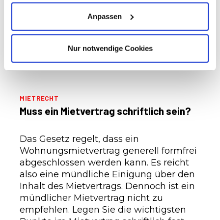
Ein Mietvertrag soll die Rechte und
Pflichten im Mietverhältnis regeln. Doch
Anpassen
immer wieder kommt es zwischen
Mietern und Vermietern zum Streit.
Nur notwendige Cookies
Schuld daran sind oft unvollständige
oder unwirksame Klauseln.
MIETRECHT
Muss ein Mietvertrag schriftlich sein?
Das Gesetz regelt, dass ein
Wohnungsmietvertrag generell formfrei
abgeschlossen werden kann. Es reicht
also eine mündliche Einigung über den
Inhalt des Mietvertrags. Dennoch ist ein
mündlicher Mietvertrag nicht zu
empfehlen. Legen Sie die wichtigsten