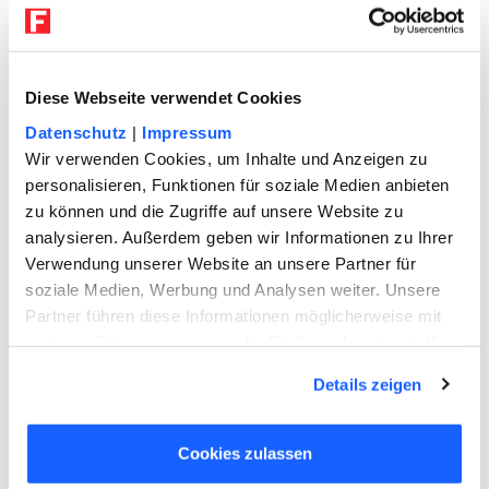
User suchten auch nach
folgenden Themen
Diese Webseite verwendet Cookies
ERBRECHT
Erbvertrag oder Testament: Das ist
Datenschutz
|
Impressum
der Unterschied
Wir verwenden Cookies, um Inhalte und Anzeigen zu
personalisieren, Funktionen für soziale Medien anbieten
zu können und die Zugriffe auf unsere Website zu
Erbvertrag oder Testament? Einem
analysieren. Außerdem geben wir Informationen zu Ihrer
juristischen Laien ist der Unterschied oft
Verwendung unserer Website an unsere Partner für
nicht so ganz klar. Wir klären die
soziale Medien, Werbung und Analysen weiter. Unsere
wichtigsten Fragen zum Thema
Partner führen diese Informationen möglicherweise mit
Erbvertrag.
weiteren Daten zusammen, die Sie ihnen bereitgestellt
haben oder die sie im Rahmen Ihrer Nutzung der Dienste
Details zeigen
gesammelt haben. Sie geben Einwilligung zu unseren
MIETRECHT
Cookies, wenn Sie unsere Webseite weiterhin nutzen.
Wann ist ein Mietvertrag gültig?
Cookies zulassen