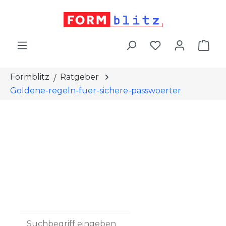
alt springen
War
Formblitz
Ratgeber
Goldene-regeln-fuer-sichere-passwoerter