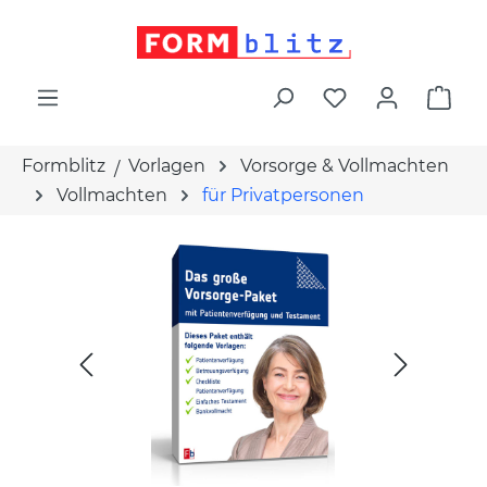
alt springen
War
Formblitz
Vorlagen
Vorsorge & Vollmachten
Vollmachten
für Privatpersonen
Bildergalerie überspringen