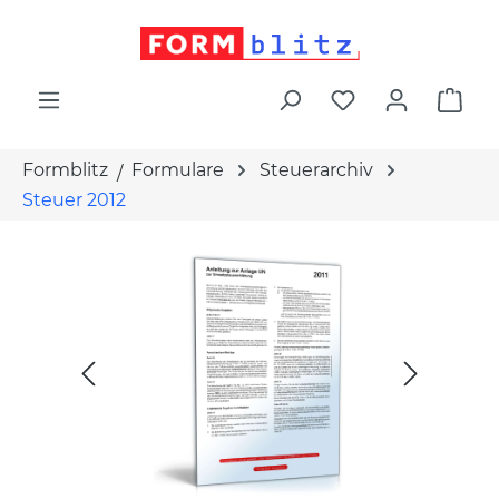
alt springen
War
Formblitz
Formulare
Steuerarchiv
Steuer 2012
Bildergalerie überspringen