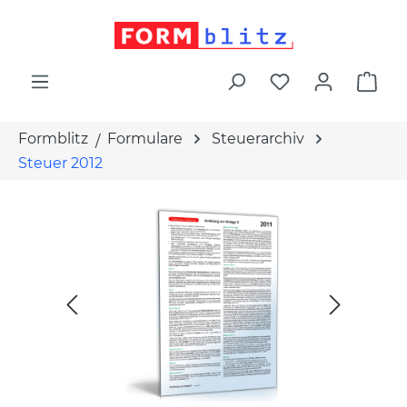
alt springen
War
Formblitz
Formulare
Steuerarchiv
Steuer 2012
Bildergalerie überspringen