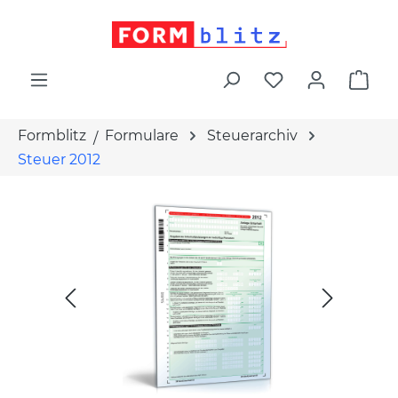
alt springen
War
Formblitz
Formulare
Steuerarchiv
Steuer 2012
Bildergalerie überspringen