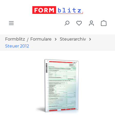
alt springen
War
Formblitz
Formulare
Steuerarchiv
Steuer 2012
Bildergalerie überspringen