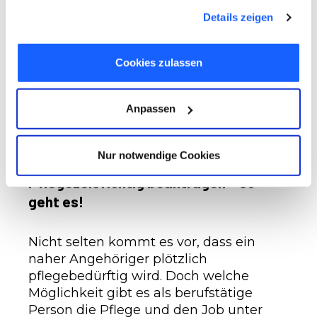
haben oder die sie im Rahmen Ihrer Nutzung der Dienste
Details zeigen
gesammelt haben. Sie geben Einwilligung zu unseren
Das Thema Scheinselbstständigkeit ist
Cookies, wenn Sie unsere Webseite weiterhin nutzen.
ein Dauerbrenner. Unter welchen
Voraussetzungen sind auf Messen tätige
Cookies zulassen
Hostessen als Scheinselbstständige zu
sehen? Um dies zu beurteilen muss
Anpassen
man einige Fragen stellen.
Nur notwendige Cookies
ARBEITSRECHT
,
VORSORGE
Pflegezeit richtig beantragen – so
geht es!
Nicht selten kommt es vor, dass ein
naher Angehöriger plötzlich
pflegebedürftig wird. Doch welche
Möglichkeit gibt es als berufstätige
Person die Pflege und den Job unter