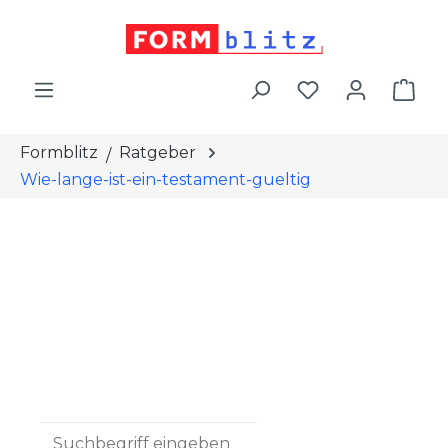
alt springen
War
Formblitz
Ratgeber
Wie-lange-ist-ein-testament-gueltig