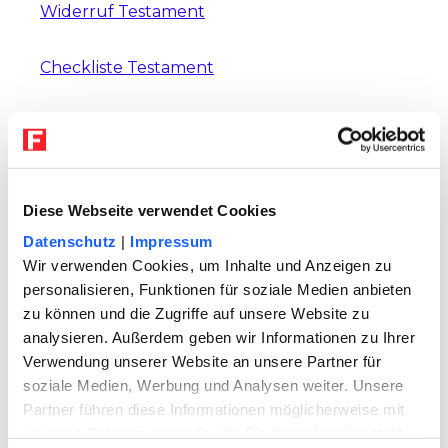
Widerruf Testament
Checkliste Testament
Einfaches Testament mit Enterbung und
Pflichtteilsentzug
Das große Vorlagen-Paket Testamente
Diese Webseite verwendet Cookies
Datenschutz
|
Impressum
Erbschaftsvollmacht
Wir verwenden Cookies, um Inhalte und Anzeigen zu
personalisieren, Funktionen für soziale Medien anbieten
User suchten auch nach
zu können und die Zugriffe auf unsere Website zu
folgenden Themen
analysieren. Außerdem geben wir Informationen zu Ihrer
Verwendung unserer Website an unsere Partner für
ARBEITSRECHT
soziale Medien, Werbung und Analysen weiter. Unsere
Hostessen: Schön, aber
Partner führen diese Informationen möglicherweise mit
scheinselbständig
weiteren Daten zusammen, die Sie ihnen bereitgestellt