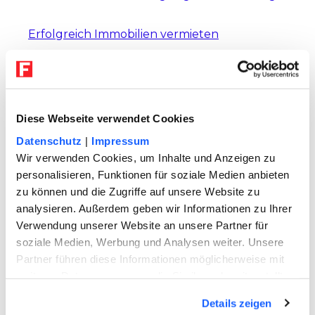
Erfolgreich Immobilien vermieten
Gratis: Anschreiben Mieter Energiespartipps
User suchten auch nach
Diese Webseite verwendet Cookies
folgenden Themen
Datenschutz
|
Impressum
CORONA BLOG
Wir verwenden Cookies, um Inhalte und Anzeigen zu
Wann ist eine Befreiung der
personalisieren, Funktionen für soziale Medien anbieten
Maskenpflicht möglich?
zu können und die Zugriffe auf unsere Website zu
analysieren. Außerdem geben wir Informationen zu Ihrer
Verwendung unserer Website an unsere Partner für
Seit nun mehr als fünf Monaten herrscht
soziale Medien, Werbung und Analysen weiter. Unsere
in Deutschland die Maskenpflicht an
Partner führen diese Informationen möglicherweise mit
zahlreichen Orten des öffentlichen
weiteren Daten zusammen, die Sie ihnen bereitgestellt
Lebens. Der Nutzen der Maskenpflicht
haben oder die sie im Rahmen Ihrer Nutzung der Dienste
zum Infektionsschutz ist nicht von der
Details zeigen
gesammelt haben. Sie geben Einwilligung zu unseren