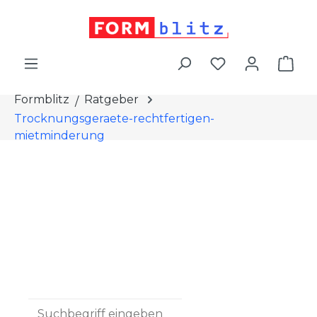
alt springen
War
Formblitz
Ratgeber
Trocknungsgeraete-rechtfertigen-
mietminderung