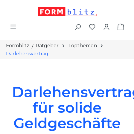
alt springen
War
Formblitz
Ratgeber
Topthemen
Darlehensvertrag
Darlehensvertra
für solide
Geldgeschäfte