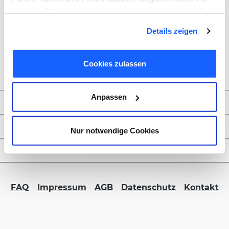
weiteren Daten zusammen, die Sie ihnen bereitgestellt
haben oder die sie im Rahmen Ihrer Nutzung der Dienste
Details zeigen
gesammelt haben. Sie geben Einwilligung zu unseren
Cookies, wenn Sie unsere Webseite weiterhin nutzen.
Cookies zulassen
Anpassen
Zahlungsmöglichkeiten
Service & Kontakt
Nur notwendige Cookies
FORMBLITZ B2B
FAQ
Impressum
AGB
Datenschutz
Kontakt