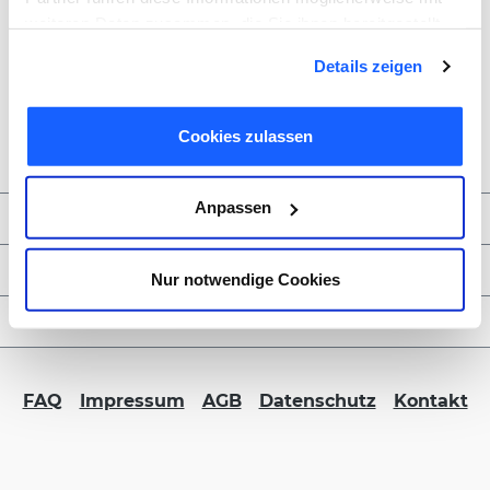
weiteren Daten zusammen, die Sie ihnen bereitgestellt
haben oder die sie im Rahmen Ihrer Nutzung der Dienste
Details zeigen
gesammelt haben. Sie geben Einwilligung zu unseren
Cookies, wenn Sie unsere Webseite weiterhin nutzen.
Cookies zulassen
Anpassen
Zahlungsmöglichkeiten
Service & Kontakt
Nur notwendige Cookies
FORMBLITZ B2B
FAQ
Impressum
AGB
Datenschutz
Kontakt