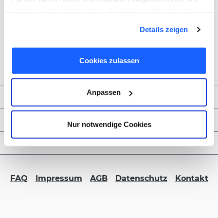
weiteren Daten zusammen, die Sie ihnen bereitgestellt
haben oder die sie im Rahmen Ihrer Nutzung der Dienste
Details zeigen
gesammelt haben. Sie geben Einwilligung zu unseren
Cookies, wenn Sie unsere Webseite weiterhin nutzen.
Cookies zulassen
Anpassen
Zahlungsmöglichkeiten
Service & Kontakt
Nur notwendige Cookies
FORMBLITZ B2B
FAQ
Impressum
AGB
Datenschutz
Kontakt