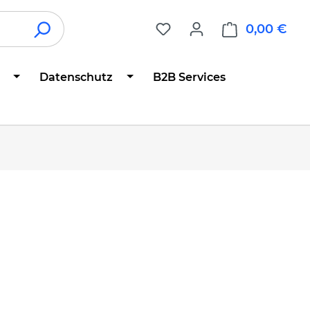
0,00 €
War
Datenschutz
B2B Services