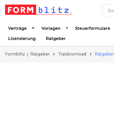
springen
Zur Hauptnavigation springen
Verträge
Vorlagen
Steuerformulare
Lizensierung
Ratgeber
Formblitz
Ratgeber
Topdownload
Ratgeber