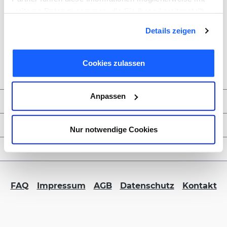
weiteren Daten zusammen, die Sie ihnen bereitgestellt
haben oder die sie im Rahmen Ihrer Nutzung der Dienste
Details zeigen
gesammelt haben. Sie geben Einwilligung zu unseren
Cookies, wenn Sie unsere Webseite weiterhin nutzen.
Cookies zulassen
Anpassen
Zahlungsmöglichkeiten
Service & Kontakt
Nur notwendige Cookies
FORMBLITZ B2B
FAQ
Impressum
AGB
Datenschutz
Kontakt