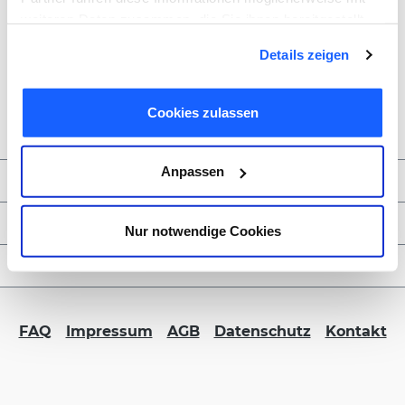
weiteren Daten zusammen, die Sie ihnen bereitgestellt
haben oder die sie im Rahmen Ihrer Nutzung der Dienste
Details zeigen
gesammelt haben. Sie geben Einwilligung zu unseren
Cookies, wenn Sie unsere Webseite weiterhin nutzen.
Cookies zulassen
Anpassen
Zahlungsmöglichkeiten
Service & Kontakt
Nur notwendige Cookies
FORMBLITZ B2B
FAQ
Impressum
AGB
Datenschutz
Kontakt