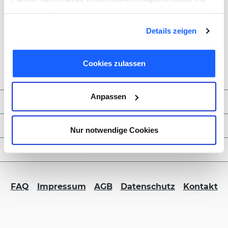
weiteren Daten zusammen, die Sie ihnen bereitgestellt
haben oder die sie im Rahmen Ihrer Nutzung der Dienste
Details zeigen
gesammelt haben. Sie geben Einwilligung zu unseren
Cookies, wenn Sie unsere Webseite weiterhin nutzen.
Cookies zulassen
Anpassen
Zahlungsmöglichkeiten
Service & Kontakt
Nur notwendige Cookies
FORMBLITZ B2B
FAQ
Impressum
AGB
Datenschutz
Kontakt