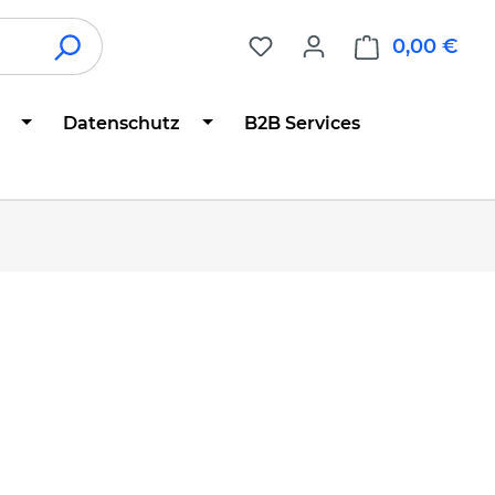
0,00 €
War
Datenschutz
B2B Services