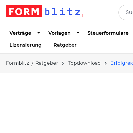
springen
Zur Hauptnavigation springen
Verträge
Vorlagen
Steuerformulare
Lizensierung
Ratgeber
Formblitz
Ratgeber
Topdownload
Erfolgre