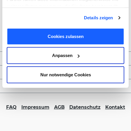
weiteren Daten zusammen, die Sie ihnen bereitgestellt
haben oder die sie im Rahmen Ihrer Nutzung der Dienste
Details zeigen
gesammelt haben. Sie geben Einwilligung zu unseren
Cookies, wenn Sie unsere Webseite weiterhin nutzen.
Cookies zulassen
Anpassen
Zahlungsmöglichkeiten
Service & Kontakt
Nur notwendige Cookies
FORMBLITZ B2B
FAQ
Impressum
AGB
Datenschutz
Kontakt