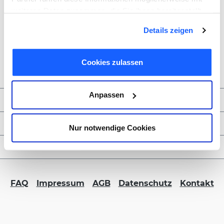
weiteren Daten zusammen, die Sie ihnen bereitgestellt
haben oder die sie im Rahmen Ihrer Nutzung der Dienste
Details zeigen
gesammelt haben. Sie geben Einwilligung zu unseren
Cookies, wenn Sie unsere Webseite weiterhin nutzen.
Cookies zulassen
Anpassen
Zahlungsmöglichkeiten
Service & Kontakt
Nur notwendige Cookies
FORMBLITZ B2B
FAQ
Impressum
AGB
Datenschutz
Kontakt