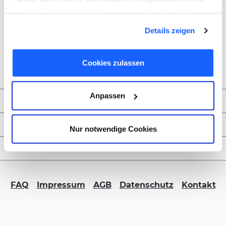
weiteren Daten zusammen, die Sie ihnen bereitgestellt
haben oder die sie im Rahmen Ihrer Nutzung der Dienste
Details zeigen
gesammelt haben. Sie geben Einwilligung zu unseren
Cookies, wenn Sie unsere Webseite weiterhin nutzen.
Cookies zulassen
Anpassen
Zahlungsmöglichkeiten
Service & Kontakt
Nur notwendige Cookies
FORMBLITZ B2B
FAQ
Impressum
AGB
Datenschutz
Kontakt