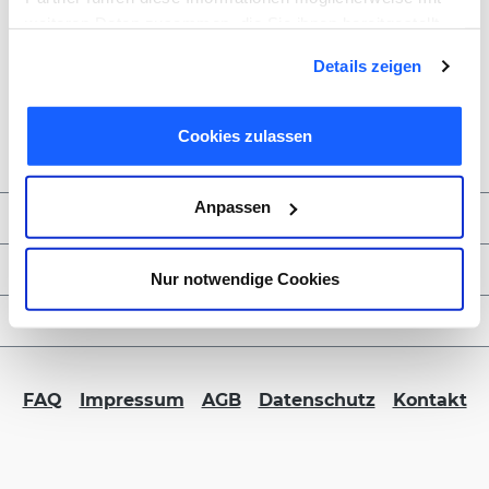
weiteren Daten zusammen, die Sie ihnen bereitgestellt
haben oder die sie im Rahmen Ihrer Nutzung der Dienste
Details zeigen
gesammelt haben. Sie geben Einwilligung zu unseren
Cookies, wenn Sie unsere Webseite weiterhin nutzen.
Cookies zulassen
Anpassen
Zahlungsmöglichkeiten
Service & Kontakt
Nur notwendige Cookies
FORMBLITZ B2B
FAQ
Impressum
AGB
Datenschutz
Kontakt