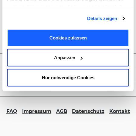
weiteren Daten zusammen, die Sie ihnen bereitgestellt
haben oder die sie im Rahmen Ihrer Nutzung der Dienste
Details zeigen
gesammelt haben. Sie geben Einwilligung zu unseren
Cookies, wenn Sie unsere Webseite weiterhin nutzen.
Cookies zulassen
Anpassen
Zahlungsmöglichkeiten
Service & Kontakt
Nur notwendige Cookies
FORMBLITZ B2B
FAQ
Impressum
AGB
Datenschutz
Kontakt