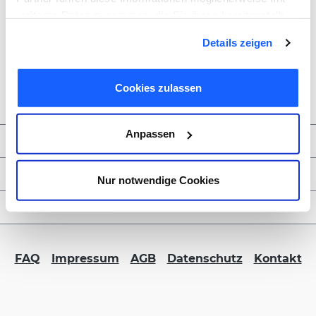
weiteren Daten zusammen, die Sie ihnen bereitgestellt
haben oder die sie im Rahmen Ihrer Nutzung der Dienste
Details zeigen
gesammelt haben. Sie geben Einwilligung zu unseren
Cookies, wenn Sie unsere Webseite weiterhin nutzen.
Cookies zulassen
Anpassen
Zahlungsmöglichkeiten
Service & Kontakt
Nur notwendige Cookies
FORMBLITZ B2B
FAQ
Impressum
AGB
Datenschutz
Kontakt