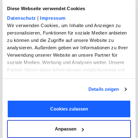
Ist eine Enterbung möglich?
Diese Webseite verwendet Cookies
Datenschutz
|
Impressum
Durch die Einsetzung einer frei
Wir verwenden Cookies, um Inhalte und Anzeigen zu
gewählten Person als Erbe wird der
personalisieren, Funktionen für soziale Medien anbieten
gesetzliche Erbe automatisch enterbt.
zu können und die Zugriffe auf unsere Website zu
Ratsam ist es aber, ausdrücklich ins
analysieren. Außerdem geben wir Informationen zu Ihrer
Testament zu schreiben, dass die
Verwendung unserer Website an unsere Partner für
Person enterbt werden soll, um Klarheit
soziale Medien, Werbung und Analysen weiter. Unsere
zu schaffen.
Partner führen diese Informationen möglicherweise mit
weiteren Daten zusammen, die Sie ihnen bereitgestellt
haben oder die sie im Rahmen Ihrer Nutzung der Dienste
Details zeigen
MIETRECHT
gesammelt haben. Sie geben Einwilligung zu unseren
Widerruf der Zustimmung zur
Cookies, wenn Sie unsere Webseite weiterhin nutzen.
Mieterhöhung
Cookies zulassen
Der Vermieter einer Wohnung unterliegt
Anpassen
vielen gesetzlichen Einschränkungen,
wenn es um die Gestaltung des