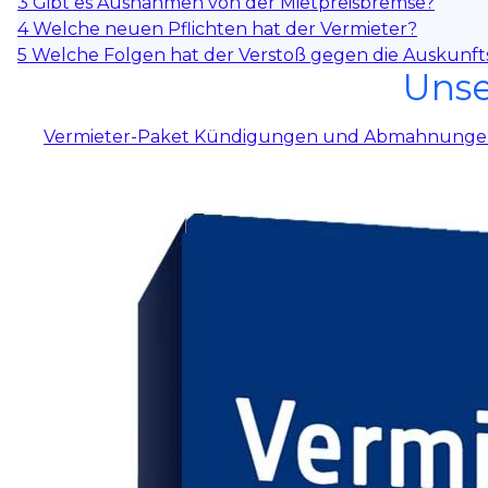
3
Gibt es Ausnahmen von der Mietpreisbremse?
4
Welche neuen Pflichten hat der Vermieter?
5
Welche Folgen hat der Verstoß gegen die Auskunfts
Unse
Vermieter-Paket Kündigungen und Abmahnung