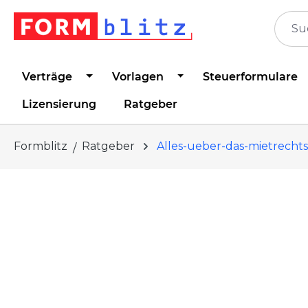
springen
Zur Hauptnavigation springen
Verträge
Vorlagen
Steuerformulare
Lizensierung
Ratgeber
Formblitz
Ratgeber
Alles-ueber-das-mietrecht