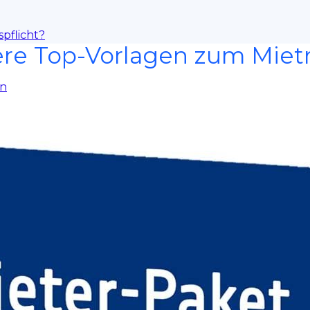
pflicht?
re Top-Vorlagen zum Miet
en