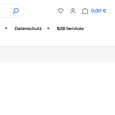
0,00 €
War
Datenschutz
B2B Services