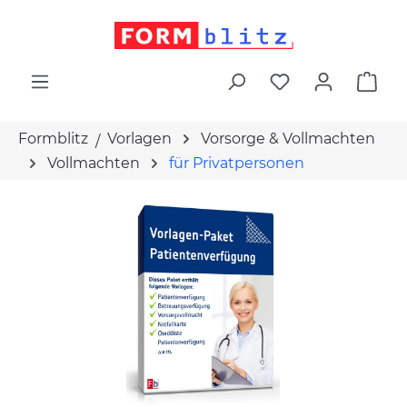
alt springen
War
Formblitz
Vorlagen
Vorsorge & Vollmachten
Vollmachten
für Privatpersonen
Bildergalerie überspringen