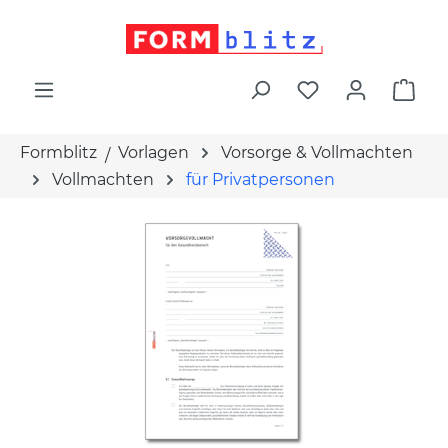
alt springen
War
Formblitz
Vorlagen
Vorsorge & Vollmachten
Vollmachten
für Privatpersonen
Bildergalerie überspringen